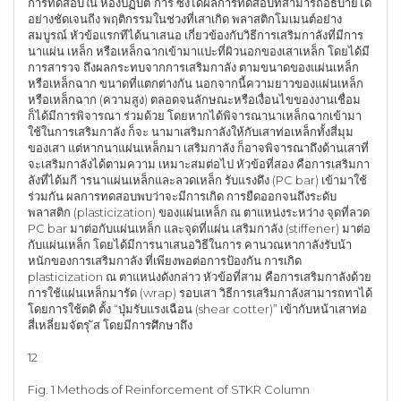
การทดสอบใน ห้องปฏิบตั ิการ ซึ่งได้ผลการทดสอบที่สามารถอธิบายได้
อย่างชัดเจนถีง พฤติกรรมในช่วงที่เสาเกิด พลาสติกโมเมนต์อย่าง
สมบูรณ์ หัวข้อแรกทีได้นาเสนอ เกี่ยวข้องกับวิธีการเสริมกาลังที่มีการ
นาแผ่น เหล็ก หรือเหล็กฉากเข้ามาแปะที่ผิวนอกของเสาเหล็ก โดยได้มี
การสารวจ ถึงผลกระทบจากการเสริมกาลัง ตามขนาดของแผ่นเหล็ก
หรือเหล็กฉาก ขนาดที่แตกต่างกัน นอกจากนี้ความยาวของแผ่นเหล็ก
หรือเหล็กฉาก (ความสูง) ตลอดจนลักษณะหรือเงื่อนไขของงานเชื่อม
ก็ได้มีการพิจารณา ร่วมด้วย โดยหากได้พิจารณานาเหล็กฉากเข้ามา
ใช้ในการเสริมกาลัง ก็จะ นามาเสริมกาลังให้กับเสาท่อเหล็กทั้งสี่มุม
ของเสา แต่หากนาแผ่นเหล็กมา เสริมกาลัง ก็อาจพิจารณาถึงด้านเสาที่
จะเสริมกาลังได้ตามความ เหมาะสมต่อไป หัวข้อที่สอง คือการเสริมกา
ลังที่ได้มกี ารนาแผ่นเหล็กและลวดเหล็ก รับแรงดึง (PC bar) เข้ามาใช้
ร่วมกัน ผลการทดสอบพบว่าจะมีการเกิด การยืดออกจนถึงระดับ
พลาสติก (plasticization) ของแผ่นเหล็ก ณ ตาแหน่งระหว่าง จุดที่ลวด
PC bar มาต่อกับแผ่นเหล็ก และจุดที่แผ่น เสริมกาลัง (stiffener) มาต่อ
กับแผ่นเหล็ก โดยได้มีการนาเสนอวิธีในการ คานวณหากาลังรับน้า
หนักของการเสริมกาลัง ที่เพียงพอต่อการป้องกัน การเกิด
plasticization ณ ตาแหน่งดังกล่าว หัวข้อที่สาม คือการเสริมกาลังด้วย
การใช้แผ่นเหล็กมารัด (wrap) รอบเสา วิธีการเสริมกาลังสามารถทาได้
โดยการใช้ตดิ ตั้ง “ปุ่มรับแรงเฉือน (shear cotter)” เข้ากับหน้าเสาท่อ
สี่เหลี่ยมจัตรุ ัส โดยมีการศึกษาถึง
12
Fig. 1 Methods of Reinforcement of STKR Column