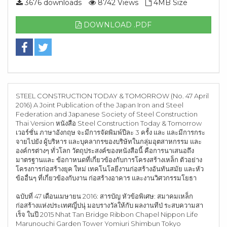
3676 downloads
8742 Views
4MB Size
DOWNLOAD .PDF
STEEL CONSTRUCTION TODAY & TOMORROW (No. 47 April
2016) A Joint Publication of the Japan Iron and Steel
Federation and Japanese Society of Steel Construction
Thai Version หนังสือ Steel Construction Today & Tomorrow
เวอร์ชั่น ภาษาอังกฤษ จะมีการจัดพิมพ์ปีละ 3 ครั้ง และ และมีการกระ
จายไปยัง ผู้บริหาร และบุคลากรของบริษัทในกลุ่มอุตสาหกรรม และ
องค์กรต่างๆ ทั่วโลก วัตถุประสงค์ของหนังสือนี้ คือการนาเสนอถึง
มาตรฐานและ ข้อกาหนดที่เกี่ยวข้องกับการโครงสร้างเหล็ก ตัวอย่าง
โครงการก่อสร้างยุค ใหม่ เทคโนโลยีงานก่อสร้างอันทันสมัย และหัว
ข้ออื่นๆ ที่เกี่ยวข้องกับงาน ก่อสร้างอาคาร และงานวิศวกรรมโยธา
ฉบับที่ 47 เดือนเมษายน 2016: สารบัญ หัวข้อพิเศษ: สมาคมเหล็ก
ก่อสร้างแห่งประเทศญี่ปนุ่ มอบรางวัลให้กับ ผลงานทีป่ ระสบความสา
เร็จ ในปี 2015 Nhat Tan Bridge Ribbon Chapel Nippon Life
Marunouchi Garden Tower Yomiuri Shimbun Tokyo