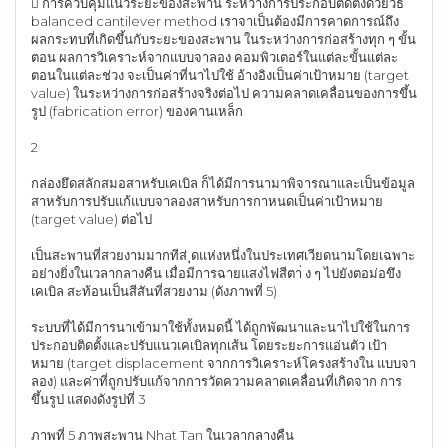
 การควบคุมแนวระยะของสะพาน ระหว่างการประกอบติดตั้งด้วยวิธี
balanced cantilever method เราจาเป็นต้องมีการคาดการณ์ถึง
ผลกระทบที่เกิดขึ้นกับระยะของสะพาน ในระหว่างการก่อสร้างทุก ๆ ขั้น
ตอน ผลการวิเคราะห์จากแบบจาลอง คอมพิวเตอร์ในแต่ละขั้นแต่ละ
ตอนในแต่ละช่วง จะเป็นค่าที่นาไปใช้ อ้างอิงเป็นค่าเป้าหมาย (target
value) ในระหว่างการก่อสร้างจริงต่อไป ความคลาดเคลื่อนของการขึ้น
รูป (fabrication error) ของคานเหล็ก
2
กล่องยึดสลักสมอสาหรับเคเบิล ก็ได้มีการนามาพิจารณาและเป็นข้อมูล
สาหรับการปรับแก้แบบจาลองสาหรับการกาหนดเป็นค่าเป้าหมาย
(target value) ต่อไป
เป็นสะพานที่สวยงามมากทีส่ ุดแห่งหนึ่งในประเทศเวียดนามโดยเฉพาะ
อย่างยิ่งในเวลากลางคืน เมื่อมีการฉายแสงไฟสีตา่ ง ๆ ไปยังตอม่อขึง
เคเบิล สะท้อนเป็นสีสันที่สวยงาม (ดังภาพที่ 5)
ระบบที่ได้มีการนาเข้ามาใช้ทั้งหมดนี้ ได้ถูกพัฒนาและนาไปใช้ในการ
ประกอบติดตั้งและปรับแนวเคเบิลทุกเส้น โดยระยะการแอ่นตัว เป้า
หมาย (target displacement จากการวิเคราะห์โครงสร้างใน แบบจา
ลอง) และค่าที่ถูกปรับแก้จากการวัดความคลาดเคลื่อนที่เกิดจาก การ
ขึ้นรูป แสดงดังรูปที่ 3
ภาพที่ 5 ภาพสะพาน Nhat Tan ในเวลากลางคืน