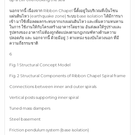
นอกจากนี้ เนื่องจาก Ribbon Chapel นี้ตั้งอยู่ในบริเวณที่เป็นโซน
แผ่นดินไหว (earthquake zone) ระบบ base isolation ได้มีการนา
เข้า มาใช้เพื่อลดผลกระทบจากแรงแผ่นดินไหว และเพิ่มความทนทาน
ในการ ใช้งานให้กับโครงสร้างอาคารโดยรวม อันส่งผลให้รูปร่างและ
รูปทรงของ อาคารไม่ต้องถูกดัดแปลงตามกฎเกณฑ์ทางด้านความ
ปลอดภัย และ นอกจากนี้ ด้วยมีอยู่ 3 ตาแหน่ง ของบันไดวงนอก ที่มี
ความถี่ธรรมชาติ
6
Fig. 1 Structural Concept Model
Fig. 2 Structural Components of Ribbon Chapel Spiral frame
Connections between inner and outer spirals
Vertical posts supporting inner spiral
Tuned mass dampers
Steel basement
Friction pendulum system (base isolation)