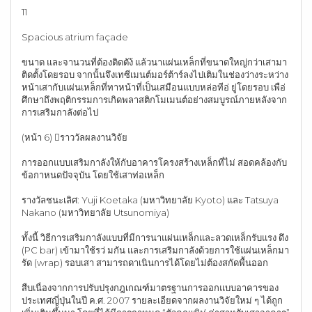
11
Spacious atrium façade
ขนาด และจานวนที่ต้องติดตัง้ แล้วนาแผ่นเหล็กที่ขนาดใหญ่กว่าเสามา
ติดตั้งโดยรอบ จากนั้นจึงเทซีเมนต์มอร์ต้าร์ลงไปเติมในช่องว่างระหว่าง
หน้าเสากับแผ่นเหล็กที่ทาหน้าที่เป็นเสมือนแบบหล่อทีอ่ ยู่โดยรอบ เพือ่
ศึกษาถึงพฤติกรรมการเกิดพลาสติกโมเมนต์อย่างสมบูรณ์ภายหลังจาก
การเสริมกาลังต่อไป
(หน้า 6) ราววัลผลงานวิจัย
การออกแบบเสริมกาลังให้กับอาคารโครงสร้างเหล็กที่ไม่ สอดคล้องกับ
ข้อกาหนดปัจจุบัน โดยใช้เสาท่อเหล็ก
รางวัลชนะเลิศ: Yuji Koetaka (มหาวิทยาลัย Kyoto) และ Tatsuya
Nakano (มหาวิทยาลัย Utsunomiya)
ทั้งนี้ วิธีการเสริมกาลังแบบที่มีการนาแผ่นเหล็กและลวดเหล็กรับแรง ดึง
(PC bar) เข้ามาใช้รว่ มกัน และการเสริมกาลังด้วยการใช้แผ่นเหล็กมา
รัด (wrap) รอบเสา สามารถดาเนินการได้โดยไม่ต้องสกัดพื้นออก
สืบเนื่องจากการปรับปรุงกฎเกณฑ์มาตรฐานการออกแบบอาคารของ
ประเทศญี่ปุ่นในปี ค.ศ. 2007 รายละเอียดจากผลงานวิจัยใหม่ ๆ ได้ถูก