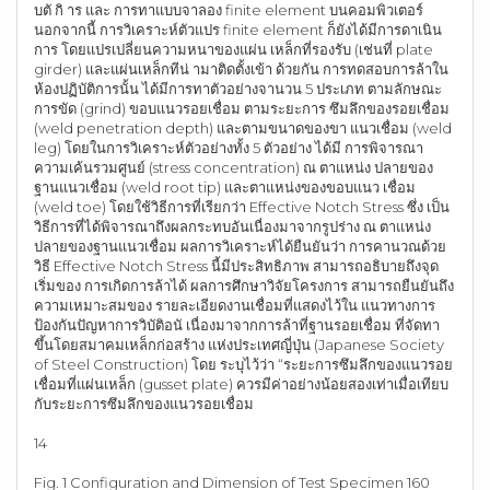
บตั กิ าร และ การทาแบบจาลอง finite element บนคอมพิวเตอร์
นอกจากนี้ การวิเคราะห์ตัวแปร finite element ก็ยังได้มีการดาเนิน
การ โดยแปรเปลี่ยนความหนาของแผ่น เหล็กที่รองรับ (เช่นที่ plate
girder) และแผ่นเหล็กทีน่ ามาติดตั้งเข้า ด้วยกัน การทดสอบการล้าใน
ห้องปฏิบัติการนั้น ได้มีการทาตัวอย่างจานวน 5 ประเภท ตามลักษณะ
การขัด (grind) ขอบแนวรอยเชื่อม ตามระยะการ ซึมลึกของรอยเชื่อม
(weld penetration depth) และตามขนาดของขา แนวเชื่อม (weld
leg) โดยในการวิเคราะห์ตัวอย่างทั้ง 5 ตัวอย่าง ได้มี การพิจารณา
ความเค้นรวมศูนย์ (stress concentration) ณ ตาแหน่ง ปลายของ
ฐานแนวเชื่อม (weld root tip) และตาแหน่งของขอบแนว เชื่อม
(weld toe) โดยใช้วิธีการที่เรียกว่า Effective Notch Stress ซึ่ง เป็น
วิธีการที่ได้พิจารณาถึงผลกระทบอันเนื่องมาจากรูปร่าง ณ ตาแหน่ง
ปลายของฐานแนวเชื่อม ผลการวิเคราะห์ได้ยืนยันว่า การคานวณด้วย
วิธี Effective Notch Stress นี้มีประสิทธิภาพ สามารถอธิบายถึงจุด
เริ่มของ การเกิดการล้าได้ ผลการศึกษาวิจัยโครงการ สามารถยืนยันถึง
ความเหมาะสมของ รายละเอียดงานเชื่อมที่แสดงไว้ใน แนวทางการ
ป้องกันปัญหาการวิบัติอนั เนื่องมาจากการล้าที่ฐานรอยเชื่อม ที่จัดทา
ขึ้นโดยสมาคมเหล็กก่อสร้าง แห่งประเทศญี่ปุ่น (Japanese Society
of Steel Construction) โดย ระบุไว้ว่า “ระยะการซึมลึกของแนวรอย
เชื่อมที่แผ่นเหล็ก (gusset plate) ควรมีค่าอย่างน้อยสองเท่าเมื่อเทียบ
กับระยะการซึมลึกของแนวรอยเชื่อม
14
Fig. 1 Configuration and Dimension of Test Specimen 160