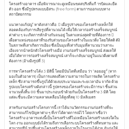
โครงสร้างอาคาร เมื่อพิจารณาจะดูเหมือนขดสปริงที่มกี ารบิดและยืด
ตัว ออก ซึ่งมีรูปทรงแบบอิสระ (free form) ตามการออกแบบทาง
สถาปัตยกรรม
แนวทางแก้ปญ ั หาดังกล่าวคือ:  เผื่อรูปร่างของโครงสร้างเหล็กให้
สอดคล้องกับการเสียรูปที่คานวณได้ เพื่อให้เวลาก่อสร้างเสร็จสมบูรณ์
ค่าต่าง ๆ จะเกิดการหักล้างกันจนอยู่ ในตาแหน่งสุดท้ายที่ต้องการ 
เผื่อตาแหน่งของเสาที่รองรับส่วนของโครงสร้างในแนวดิ่ง โดยให้ตดิ ตัง้
ในสภาพที่เสาเกิดการเอียง ซึ่งเป็นมุมที่เท่ากับมุมที่คานวณว่าเสาจะ
เอียงจากน้าหนักตัวโครงสร้างเมือ่ งานก่อสร้างเสร็จสมบูรณ์ ส่งผลให้
เมื่อได้ทาการก่อสร้างเสร็จสมบูรณ์ เสาก็จะกลับมาอยู่ในแนวดิ่งตามที่
ต้องการ (อ้างอิงรูปที่ 3)
การทาโครงสร้างโค้ง 3 มิตินี้ โดยมีบันไดที่เสมือน ว่า “ลอยอยู”่ (หาก
มองในตัวอาคาร) เป็นการแสดงถึงความสามารถในการผลิต โครงสร้าง
เหล็ก ซึง่ สามารถขึ้นรูปได้ด้วยงบประมาณและระยเวลาอัน จากัด ด้วย
รูปแบบโครงสร้างดังกล่าวนี้ รูปทรงของโครงสร้างจะมีการนา ชิ้นส่วน
จานวนทั้งสิ้น 88 ชิ้นมาประกอบเข้าด้วยกันเป็นโครงสร้าง 3 มิติ โดย
แต่ละชิ้นจะมีความคลาดเคลื่อนได้สูงที่สดุ 10 มิลลิเมตร
สาหรับงานก่อสร้างโครงการนี้ เราได้นานวัตกรรมงานก่อสร้างที่จะ
สามารถแก้ไขปัญหาต่าง ๆ ที่เราได้คาดการณ์ไว้ โดยเราเชื่อว่า
โครงสร้าง อาคารแห่งนี้เป็นโครงสร้างที่ไม่เหมือนโครงสร้างแห่งใดใน
โลก งาน ออกแบบยังได้รวมถึงการเลือกระบบโครงสร้างที่ทนทาน และ
สามารถขึน้ รูปชิ้นส่วนโครงสร้างเหล็กภายในโรงงานได้ง่าย อันก่อให้