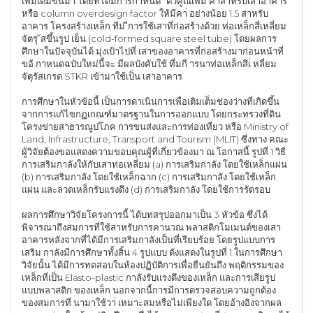
เพิ่มเติมขึ้นมา โดยที่ได้มีการกาหนด “ตัวคูณเพิม่ ค่าสาหรับเสาอาคาร”
หรือ column overdesign factor ให้มีคา่ อย่างน้อย 1.5 สาหรับ
อาคาร โครงสร้างเหล็ก ทีม่ ีการใช้เสาที่ก่อสร้างด้วย ท่อเหล็กสี่เหลี่ยม
จัตรุ ัสขึ้นรูป เย็น (cold-formed square steel tube) โดยผลการ
ศึกษาในปัจจุบันได้ มุ่งเป้าไปที่ เสาของอาคารที่ก่อสร้างมาก่อนหน้าที่
ขอ้ กาหนดฉบับใหม่นี้จะ มีผลบังคับใช้ ที่มกี ารนาท่อเหล็กสีเ่ หลี่ยม
จัตุรัสเกรด STKR เข้ามาใช้เป็น เสาอาคาร
การศึกษาในหัวข้อนี้ เป็นการดาเนินการเพื่อเติมเต็มช่องว่างที่เกิดขึ้น
จากการแก้ไขกฏเกณฑ์มาตรฐานในการออกแบบ โดยกระทรวงที่ดิน
โครงข่ายสาธารณูปโภค การขนส่งและการท่องเที่ยว หรือ Ministry of
Land, Infrastructure, Transport and Tourism (MLIT) ซึ่งทาง คณะ
ผู้วิจัยต้องขอแสดงความขอบคุณผู้ที่เกี่ยวข้องมา ณ โอกาสนี้ รูปที่ 1 วิธี
การเสริมกาลังให้กับเสาท่อเหลี่ยม (a) การเสริมกาลัง โดยใช้เหล็กแผ่น
(b) การเสริมกาลัง โดยใช้เหล็กฉาก (c) การเสริมกาลัง โดยใช้เหล็ก
แผ่น และลวดเหล็กรับแรงดึง (d) การเสริมกาลัง โดยใช้การรัดรอบ
ผลการศึกษาวิจัยโครงการนี้ ได้บทสรุปออกมาเป็น 3 หัวข้อ ซึ่งได้
พิจารณาถึงสมการที่ใช้สาหรับการคานวณ พลาสติกโมเมนต์ของเสา
อาคารหลังจากที่ได้มีการเสริมกาลังเป็นที่เรียบร้อย โดยรูปแบบการ
เสริม กาลังมีการศึกษาทั้งสิ้น 4 รูปแบบ ดังแสดงในรูปที่ 1 ในการศึกษา
วิจัยนั้น ได้มีการทดสอบในห้องปฏิบัติการเพื่อยืนยันถึง พฤติกรรมของ
เหล็กที่เป็น Elasto-plastic กาลังรับแรงดึงของเหล็ก และการเสียรูป
แบบพลาสติก ของเหล็ก นอกจากนี้การมีการตรวจสอบความถูกต้อง
ของสมการที่ นามาใช้วา่ เหมาะสมหรือไม่เพียงใด โดยอ้างอิงจากผล