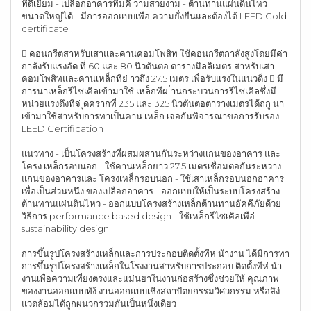
ที่ดีเยี่ยม - เปลือกอาคารที่มคี วามสวยงาม - ต้านทานแผ่นดินไหว
ขนาดใหญ่ได้ - มีการออกแบบเพือ่ ความยั่งยืนและต้องได้ LEED Gold
certificate
 คอนกรีตสาหรับเสาและคานคอมโพสิท ใช้คอนกรีตกาลังสูงโดยมีค่า
กาลังรับแรงอัด ที่ 60 และ 80 นิวตันต่อ ตารางมิลลิเมตร สาหรับเสา
คอมโพสิทและคานเหล็กทีย่ าวถึง 27.5 เมตร เพื่อรับแรงในแนวดิ่ง  มี
การนาเหล็กรีไซเคิลเข้ามาใช้ เหล็กทีผ่ ่านกระบวนการรีไซเคิลซึ่งมี
หน่วยแรงดึงทีจ่ ุดครากที่ 235 และ 325 นิวตันต่อตารางเมตรได้ถกู นา
เข้ามาใช้สาหรับการทาเป็นคาน เหล็ก เจอกันพิจารณาขอการรับรอง
LEED Certification
แนวทาง - เป็นโครงสร้างที่ผสมผสานกันระหว่างแกนของอาคาร และ
โครง เหล็กรอบนอก - ใช้คานเหล็กยาว 27.5 เมตรเชื่อมต่อกันระหว่าง
แกนของอาคารและ โครงเหล็กรอบนอก - ใช้เสาเหล็กรอบนอกอาคาร
เพื่อเป็นส่วนหนึง่ ของเปลือกอาคาร - ออกแบบให้เป็นระบบโครงสร้าง
ต้านทานแผ่นดินไหว - ออกแบบโครงสร้างเหล็กต้านทานอัคคีภัยด้วย
วิธีการ performance based design - ใช้เหล็กรีไซเคิลเพือ่
sustainability design
การขึ้นรูปโครงสร้างเหล็กและการประกอบติดตั้งทีห่ น้างาน ได้มีการทา
การขึ้นรูปโครงสร้างเหล็กในโรงงานสาหรับการประกอบ ติดตั้งทีห่ น้า
งานเพื่อความเที่ยงตรงและแม่นยาในงานก่อสร้างซึ่งช่วยให้ คุณภาพ
ของงานออกแบบทัง้ งานออกแบบเชิงสถาปัตยกรรมวิศวกรรม หรือสิง่
แวดล้อมได้ถูกผนวกรวมกันเป็นหนึ่งเดียว