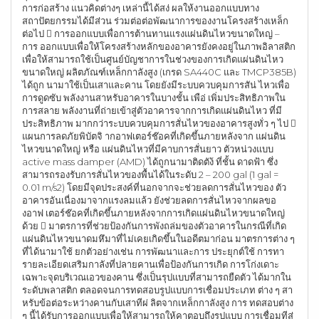
การก่อสร้าง แนวคิดต่างๆ เหล่านี้ได้สง่ ผลให้งานออกแบบทาง
สถาปัตยกรรมได้มีส่วน ร่วมต่อต่อพัฒนาการของงานโครงสร้างเหล็ก
ต่อไป  การออกแบบเพื่อการต้านทานแรงแผ่นดินไหวขนาดใหญ่ –
การ ออกแบบเพื่อให้โครงสร้างหลักของอาคารยังคงอยู่ในภาพอิลาสติก
เพื่อให้สามารถใช้เป็นศูนย์บัญชาการในช่วงของการเกิดแผ่นดินไหว
ขนาดใหญ่ ผลิตภัณฑ์เหล็กกาลังสูง (เกรด SA440C และ TMCP385B)
ได้ถูก นามาใช้เป็นเสาและคาน โดยยังมีระบบควบคุมการสัน่ ไหวเพื่อ
การดูดซับ พลังงานสาหรับอาคารในบางชั้น เพือ่ เพิ่มประสิทธิภาพใน
การสลาย พลังงานที่ถ่ายเข้าสู่ตัวอาคารจากการเกิดแผ่นดินไหว ที่มี
ประสิทธิภาพ มากกว่าระบบควบคุมการสั่นไหวของอาคารสูงทั่ว ๆ ไป 
แผนการลดภัยพิบัตจิ ากอาฟเตอร์ช๊อคที่เกิดขึ้นภายหลังจาก แผ่นดิน
ไหวขนาดใหญ่ หรือ แผ่นดินไหวที่มีคาบการสั่นยาว ตัวหน่วงแบบ
active mass damper (AMD) ได้ถูกนามาติดตัง้ ที่ชั้น ดาดฟ้า ซึ่ง
สามารถรองรับการสั่นไหวของพื้นได้ในระดับ 2 – 200 gal (1 gal =
0.01 m/s2) โดยมีจุดประสงค์ที่นอกจากจะช่วยลดการสั่นไหวของ ตัว
อาคารอันเนื่องมาจากแรงลมแล้ว ยังช่วยลดการสั่นไหวจากผลขอ
งอาฟ เตอร์ช๊อคที่เกิดขึ้นภายหลังจากการเกิดแผ่นดินไหวขนาดใหญ่
ด้วย  มาตรการที่ช่วยป้องกันการพังถล่มของตัวอาคารในกรณีที่เกิด
แผ่นดินไหวขนาดมหึมาที่ไม่เคยเกิดขึ้นในอดีตมาก่อน มาตรการต่าง ๆ
ที่ได้นามาใช้ ยกตัวอย่างเช่น การพัฒนาและการ ประยุกต์ใช้ การทา
รายละเอียดเสริมกาลังที่ปลายคานเพื่อป้องกันการเกิด การโก่งเดาะ
เฉพาะจุดบริเวณเอวของคาน ซึ่งเป็นรุปแบบที่สามารถยืดตัว ได้มากใน
ระดับพลาสติก ตลอดจนการทดสอบรูปแบบการเชื่อมประเภท ต่าง ๆ สา
หรับข้อต่อระหว่างคานกับเสาทีผ่ ลิตจากเหล็กกาลังสูง การ ทดสอบต่าง
ๆ นี้ได้รับการออกแบบเพื่อให้สามารถให้คาตอบถึงรูปแบบ การเชื่อมทีส่