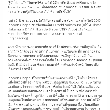
“รู้สึกปลอดภัย” ในการใช้งาน จึงได้มีการติด ตัวหน่วงปรับมวล หรือ
Tuned Mass Damper เพื่อลดผลกระทบจากการสัน่ ของบันได อันส่ง
ผล ต่อ “ความรู้สกึ ไม่ปลอดภัย” ที่อาจเกิดขึ้นได้
(หน้า 3)  การมอบรางวัลให้กับผลงานที่ประสบความสาเร็จ ในปี 2015
Ribbon Chapel รางวัลชนะเลิศ: Hiroshi Nakamura (บริษัท Hiroshi
Nakamura & NAP) Ikuhide Shiba (บริษัท Arup) และ Yuzo
Minoda (บริษัท Nippon Steel & Sumitomo Metal
Engineering)
ความท้าทายประการต่อมาคือ การที่ต้องพิจารณาถึงการเสียรูปอัน เกิด
จากน้าหนักตัวของโครงสร้างในบางตาแหน่งในขณะที่ทาการก่อสร้าง
ซึ่งเราสามารถคาดการณ์ถึงขนาดของการเสียรูปเมื่อถอดค้ายันออก
ภายหลังจากที่งานก่อสร้างเสร็จสิ้น โดยตัวอาคารจะเกิดการเสียรูปแบบ
บิตตัว ที่ 32 มิลลิเมตร ซึ่งจะส่งผลทาให้เสาที่รองรับน้าหนักในแนวดิ่ง
เกิด การเอียงตัวได้
Ribbon Chapel เป็นสถานทีจ่ ัดงานแต่งงาน ตัง้ อยูใ่ นรีสอร์ทแห่ง
หนึ่งในเมืองฮิโรชิมา ประเทศญี่ปุ่น ผู้ออกแบบ Ribbon Chapel ได้รับ
แรงบันดาลใจจากการพริ้วไหวของริบบิ้น โดยมีบันไดโค้งวนเป็น ส่วน
ประกอบที่ล้อมรอบผนังภายนอกโบสถ์แห่งนี้ โบสถ์แห่งนีก้ ่อสร้างขึ้น
ด้วยโครงสร้างเหล็ก สูง 15.4 เมตร มีพื้นที่อาคารรวม 72 ตารางเมตร จุด
บนสุดของโบสถ์สามารถมองทอดออกไปยังทะเลสาป Seto บันไดโค้ง
เริ่ม ที่ตาแหน่งต่าง ๆ ก่อนที่จะมาบรรจบกันที่จุดยอด ซึ่งเปรียบเสมือน
เส้นทางของคนสองคนที่มาบรรจบพบรักกันในวันแต่งงาน ในส่วนของ