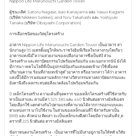
Nippon Life Marunouchi Garden Tower
ผู้ชนะเลิศ: Satoru Nagase, Isao Kanayama และ Yasuo Kagami
(บริษัท Nikkken Sekkei); and Toru Takahashi และ Yoshiyuki
Tanaka (บริษัท Obayashi Corporation)
การเลือกชนิดของวัสดุโครงสร้าง
อาคาร Nippon Life Marunouchi Garden Tower เป็นอาคาร สา
นักงานสูง 115 เมตรตั้งอยู่ใกล้พระราชวังอิมพีเรียลใจกลางกรุงโตเกียว
อาคารแห่งนีม้ ีความสวยงามของเปลือกอาคารซึ่งเป็นทัง้ ส่วน
โครงสร้าง และสถาปัตยกรรมไปพร้อมพร้อมกัน และนอกจากนัน้ ยังได้
มีการนา เทคโนโลยีที่เป็นอุปกรณ์ป้องกันแสงแดดเข้ามาใช้เพื่อลด
ปริมาณความ ร้อนที่ถ่ายเทเข้าสูต่ ัวอาคาร หรืออาจกล่าว ได้ว่า อาคาร
แห่งนี้ได้มีการ ผสมผสานหลักการทางวิศวกรรมทางสถาปัตยกรรมและ
ยังคานึงถึง ผลกระทบต่อสิ่งแวดล้อมไปพร้อมพร้อมกัน
 เหล็กโครงสร้าง ความเค้นที่จุดคราก ของเหล็กโครงสร้างที่ใช้สาหรับ
ทาเป็นเสาและ คานมีค่า 325 385 และ 440 นิวตันต่อตารางมิลลิเมตร
โดยเลือกใช้ แตกต่างกันไปตามแรงที่คานวณได้จากการออกแบบและ
ตาแหน่งการ นาไปใช้งาน ในส่วนของเหล็กแผ่นทีใ่ ช้สาหรับทาเป็น
BRB และ ตัวหน่วง ติดเสา จะเป็นเหล็กแรงดึงต่าโดยมีความเค้นทีจ่ ุด
ครากที่ 225 นิวตันต่อ ตารางมิลลิเมตร
ข้อกาหนดงานโครงสร้าง - เป็นอาคารที่ไม่มีเสาอยู่ภายในให้ทศั นวิสัย