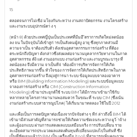
15
ตลอดจนการไม่เชือ่ มโยงกันระหว่าง งานสถาปัตยกรรม งานโครงสร้าง
และงานระบบอุปกรณ์ตา่ ง ๆ
(หน้า 8) ด้วยประเทศญี่ปุ่นเป็นประเทศที่มีมอี ัตราการเกิดใหม่ลดน้อย
ลง จน ในปัจจุบันได้เข้าสูก่ ารเป็นสังคมผู้สงู อายุ ซึ่งทุกภาคส่วนมี
ความจาเป็น จาต้องปรับตัว ดังเช่นอุตสาหกรรมการก่อสร้าง ที่ต้อง
ตระหนักถึงปัญหา ดังกล่าวซึ่งส่งผลต่อจานวนบุคลากรวัยทางานในภาค
อุตสาหกรรม ตัง้ แต่ งานออกแบบ งานก่อสร้าง และงานบูรณะบารุง ที่
ลดน้อยลง จึงมีความ จาเป็นทีจ่ าต้องมีการบริหารจัดการให้เกิด
ประสิทธิภาพมากขึ้น หัวใจของ การจัดการให้เกิดประสิทธิภาพในภาค
อุตสาหกรรมก่อสร้าง จึงมุ่งสู่การนา ระบบ ข้อมูลแบบจาลองอาคาร
หรือ BIM (Building Information Modeling) และระบบข้อมูลแบบ
จาลองการก่อสร้าง หรือ CIM (Construction Information
Modeling) เข้ามาประยุกต์ใช้ ระบบ BIM ได้มีการนาเข้ามาใช้กับ
หลากหลายโครงการมานานพอสมควร ในขณะที่ ระบบ CIM (ซึ่งเน้น
งานก่อสร้างระบบสาธารณูปโภค) ได้เริ่มนามาทดลอง ใช้ในปี 2012
และเพื่อเป็นการลดปัญหาต่อเนื่องจากปัจจัยต่าง ๆ ทีก่ ล่าวถึงนี้ BIM ได้
เข้ามามีส่วนสาคัญที่สามารถช่วยให้เกิดความชัดเจนระหว่าง ผูว้ ่าจ้าง
และผู้ออกแบบ ผ่านการแสดงผลแบบเสมือนจริง การปรับเปลี่ยน ราย
ละเอียดสามารถประมวลผลแสดงต้นทุนที่เปลี่ยนแปลงไปในทันที ซึง่
เป็นที่ชัดเจนแล้วว่า BIM เป็น เครื่องมือ (tool) ที่สามารถเพิ่มคุณภาพ