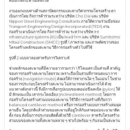
คอนกรีตกับ คานเหล็กได้
งานออกแบบทางด้านสถาปัตยกรรมและทางวิศวกรรมโครงสร้าง ดา
เนินการโดย กิจการค้าร่วมระหว่าง บริษัท Cho Dai และ บริษัท
Nippon Steel Engineering Consultants ภายใต้ความร่วมมือของ
Transport Engineering Design Incorporated (TEDI) งาน
ก่อสร้าง ดาเนินการโดย กิจการค้าร่วม ระหว่าง บริษัท IHI
infrastructure systems (IIS) เป็น lead firm และ บริษัท Sumitomo
Mitsui Construction (SMCC) รูปที่ 1 ภาพรวม และภาพตัดขวางของ
โครงสร้างหลักของสะพาน วิธีการก่อสร้างทัว่ ไปที่ใช้
รูปที่ 2 แบบจาลองสาหรับการวิเคราะห์
ช่วงหลักของสะพานที่มีความยาวรวมกว่า 1 กิโลเมตร เป็นส่วนที่ สาคัญ
ของการก่อสร้างสะพานโดยรวม เพราะถือเป็นส่วนที่กาหนดแนว การ
ก่อสร้าง (navigation route) ส่งผลให้การทางานใด ๆ ในแม่นา้ ในช่วง
ของการประกอบโครงสร้างสะพาน ไม่สามารถดาเนินการได้ ด้วย
แนวทางดังกล่าวนี้ จึงมีการเลือกรูปแบบของตอม่อขึงเคเบิล (pylon) ให้
มี ลักษณะเป็น เสากระโดงเอียง (inclined bent method) โดยการ
ก่อสร้างโครงสร้างส่วนบนของสะพาน ใช้วิธีการก่อสร้างที่เรียกว่า
balanced cantilever method หรือการก่อสร้างแบบการสร้างสมดุล
คานยื่น โดยปกติแล้วส่วนของสะพานที่อยู่ใกล้กับเสาตอม่อจะนามาติด
ตั้ง ก่อน ดังนั้นการประกอบติดตั้งด้วยวิธี cantilever สาหรับโครงสร้าง
ส่วนบนของสะพานทั้งสะพานหลาย ๆ ช่วงไปพร้อม ๆ กันจนเป็นสะพาน