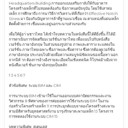
Headquarters Building การออกแบบเสริมกาลังให้กับอาคาร
โครงสร้างเหล็กที่ไม่สอดคล้องกับ ข้อกาหนดปัจจุบัน โดยใช้เสาท่อ
เหล็ก การศึกษาถึง การนาวิธีการวิเคราะห์ที่เรียกว่า Effective Notch
Stress มา ป้องกันปัญหาการล้าที่ฐานแนวเชื่อม ณ ตาแหน่งที่แผ่นเหล็ก
ติดตั้งด้วยการ เชื่อมและอยู่นอกระนาบส่วนรองรับ
เพื่อให้ผู้อา่ นชาวไทย ได้เข้าใจบทความในหนังสือนี้ได้ดียิ่งขึ้น ก็ได้มี
การดาเนินการจัดเตรียมเวอร์ชั่นภาษาไทย เพื่อแนบไปกับหนังสือ
เวอร์ชั่น ภาษาอังกฤษ ในส่วนของรูปถ่าย ภาพและตาราง จะแสดงใน
เวอร์ชั่น ภาษาไทยเฉพาะชื่อภาพและชื่อตาราง ซึ่งควรต้องดูเวอร์ชั่น
ภาษาอังกฤษ ประกอบไปด้วยเพื่อความสมบูรณ์ชัดเจนของเนื้อหา นอก
จากนีห้ าก ต้องการอ้างอิงรายละเอียดในเชิงเทคนิค ก็โปรดอ้างอิงจาก
หนังสือเวอร์ ชั่นภาษาอังกฤษเป็นหลัก
1 3 4 5 6 7
หัวข้อพิเศษ: ระบบ BIM และ CIM
การนาระบบ BIM เข้ามาใช้ในงานออกแบบสถาปัตยกรรมและงาน
วิศวกรรม 8 ทิศทางของการต่อยอดการใช้งานระบบ BIM ในงาน
ก่อสร้างโครงสร้างเหล็ก 11 การประยุกต์แบบจาลองโครงสร้างสะพาน
สามมิติสาหรับยุทธศาสตร์งาน บารุงรักษาสะพานเหล็ก 13 โครงการ
การทดลองใช้งานระบบ CIM 15
บทความพิเศษ: สเตนเลส