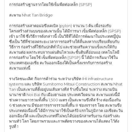
การก่อสร้างฐานรากโดยใช้เข็มพืดท่อเหล็ก (SPSP)
สะพาน Nhat Tan Bridge
การก่อสร้างเสาตอม่อขึงเคเบิล (pylon) จานวน 5 ต้น เพื่อรองรับ
โครงสร้างส่วนบนของสะพานนั้น ได้มีการนา เข็มพืดท่อเหล็ก (SPSP)
เข้า มาใช้ ซึ่งวิธีการดังกล่าวนี้ เป็นวิธีที่ได้มีการพัฒนาในประเทศญี่ปุ่น
ซึ่งเป็น วิธ๊ที่ช่วยลดระยะเวลาการก่อสร้างให้สั้นลงหากเปรียบเทียบกับ
วิธีการ ก่อสร้างที่ใช้กันปกติทั่วไป และช่วยเสริมความแข็งแรงให้กับ
สะพานต่อ ผลกระทบจากแผ่นดินไหวและชั้นดินที่อ่อนแอ เทคโนโลยี
การก่อสร้าง โดยใช้ เข็มพืดท่อเหล็ก (SPSP) นี้ ได้มีการเริ่มมาใช้ใน
ประเทศกลุ่มเอเชีย ตะวันออกเฉียงใต้เป็นครั้งแรกกับการก่อสร้าง
สะพานแห่งนี้
รางวัลชนะเลิศ: กิจการค้าร่วม ระหว่าง บริษัท IHI infrastructure
systems และ บริษัท Sumitomo Mitsui Construction สะพาน Nhat
Tan เป็นสะพานที่ตั้งอยู่บนเส้นทางทีส่ ร้างขี้นใหม่ ระหว่าง สนามบิน
นานาชาติ Noi Bai กับ เมืองฮานอย ประเทศเวียดนาม สะพานแห่งนี้มี
ช่วงความยาวรวมทั้งสิ้น 1,500 เมตร เป็นสะพานขึงทีส่ ร้าง ต่อเนื่องกัน
6 ช่วงสะพาน มีช่องการจราจรรวมทั้งสิ้น 8 ช่องจราจร โดย สะพานขึง
ประเภทต่อเนื่องนี้ ได้มีการนามาใช้เป็นครัง้ แรกในภูมิภาค เอเชียตะวัน
ออกเฉียงใต้ และเป็นประเภทที่ไม่พบได้บ่อยนักสาหรับงาน ก่อสร้างสะ
พานทัว่ โลก โดยภาพรวมและภาพตัดขวางของสะพานได้แสดง ไว้ดัง
รูปที่ 1