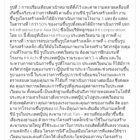
รูปที่ 3 การเปรียบเทียบค่าเป้าหมายที่ตั้งไว้ และค่าความคลาดเคลื่อนที่
เกิดขึ้นจริงระหว่างการติดตัง้ คานยื่น งานขึน้ รูปโครงสร้างเหล็ก งาน
ขึ้นรูปโครงสร้างเหล็กได้มีการดาเนินการผ่านโรงงาน 3 แห่ง ดัง แสดง
ในตารางที่ 1 กว่า 50% ของงานขึ้นรูปทั้งหมดได้มีการดาเนินการที่ บจก.
IHI Infrastructure Asia (IIA) ซึ่งเป็นบริษัทลูกของ IHI corporation
โดย IIA นี้ ตั้งอยู่ที่เมือง Hai Phong ประเทศเวียดนาม (ดู ภาพที่ 4)
ตารางที่ 1 รายการสรุปงานขึ้นรูปโครงสร้างเหล็ก ภาพที่ 4 งานขึ้นรูป
โครงสร้างเหล็ก เพื่อให้มั่นใจถึงคุณภาพงานโครงสร้าง วิศวกรผู้ควบคุม
งานที่โรงงาน ขึน้ รูปในประเทศเวียดนาม ต้องผ่านการฝึกอบรมที่
โรงงาน IHI Achi ที่ ประเทศญี่ปุ่น รวมระยะเวลา 3-4 เดือน และใน
ระหว่างการดาเนินการขึ้น รูปที่โรงงาน IIA ประเทศเวียดนาม ก็ได้มีการ
ส่งวิศวกรผู้ควบคุมงานชาว ญี่ปุ่นเข้ามาประจาในแต่ละช่วงของงานขึ้น
รูป นอกจากนี้ ในระหว่างการขึ้นรูป การเข้าเยี่ยมชมโรงงานและการ
ตรวจสอบควบคุมคุณภาพ ก็ได้มกี ารดาเนินการอย่างต่อเนื่อง ซึ่งส่งผล
ต่อ คุณภาพการผลิตและการขึ้นรูปที่สูงของอุตสาหกรรมในประเทศ
เวียดนาม ทั้งหมดนี้ เป็นหลักฐานเพื่อยืนยันถึงการถ่ายทอดเทคโนโลยีที่
ประสบ ความสาเร็จอย่างยิ่งจากประเทศญีป่ ุ่นไปสู่ประเทศเวียดนาม
ด้วยเหตุดังกล่าว คุณภาพของแรงงานและคุณภาพของงานทีผ่ ลิต ออก
มาจากโรรงานขึ้นรูปของ IIA ก็จะมีคุณภาพระดับเดียวกับงานเหล็กที่
ขึน้ รูปในประเทศญีปนุ่ สะพาน Nhat Tan – สถานที่ท่องเที่ยวขึ้นชื่อ
เสียงของฮานอย ด้วยการนาโครงสร้างเหล็กเข้ามาใช้ในงานก่อสร้าง
สะพานขนาดใหญ่ ที่ใช้ระยะเวลาในการประกอบติดตั้งที่สั้นลงจากแผน
งานหลักถึง 4 เดือน โครงการนีจ้ ึงเป็นเสมือนโครงการที่แสดงให้ชาว
เวียดนามและคนทั่วโลกให้ เห็นถึงประโยชน์ของการนาโครงสร้าง