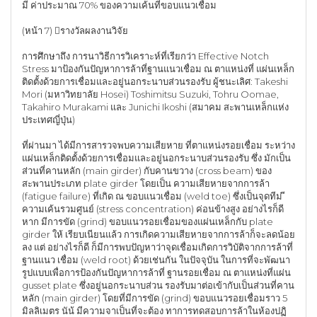
มี ค่าประมาณ 70% ของความเค้นที่ขอบแนวเชื่อม
(หน้า 7) รางวัลผลงานวิจัย
การศึกษาถึง การนาวิธีการวิเคราะห์ที่เรียกว่า Effective Notch
Stress มาป้องกันปัญหาการล้าที่ฐานแนวเชื่อม ณ ตาแหน่งที่ แผ่นเหล็ก
ติดตั้งด้วยการเชื่อมและอยู่นอกระนาบส่วนรองรับ ผู้ชนะเลิศ: Takeshi
Mori (มหาวิทยาลัย Hosei) Toshimitsu Suzuki, Tohru Oomae,
Takahiro Murakami และ Junichi Ikoshi (สมาคม สะพานเหล็กแห่ง
ประเทศญี่ปุ่น)
ที่ผ่านมา ได้มีการสารวจพบความเสียหาย ที่ตาแหน่งรอยเชื่อม ระหว่าง
แผ่นเหล็กติดตั้งด้วยการเชื่อมและอยู่นอกระนาบส่วนรองรับ ซึ่ง มักเป็น
ส่วนที่คานหลัก (main girder) กับคานขวาง (cross beam) ของ
สะพานประเภท plate girder โดยเป็น ความเสียหายจากการล้า
(fatigue failure) ที่เกิด ณ ขอบแนวเชื่อม (weld toe) ซึ่งเป็นจุดทีม่ ี
ความเค้นรวมศูนย์ (stress concentration) ค่อนข้างสูง อย่างไรก็ดี
หาก มีการขัด (grind) ขอบแนวรอยเชื่อมของแผ่นเหล็กกับ plate
girder ให้ เรียบเนียนแล้ว การเกิดความเสียหายจากการล้าก็จะลดน้อย
ลง แต่ อย่างไรก็ดี ก็มีการพบปัญหาว่าจุดเชื่อมเกิดการวิบัติจากการล้าที่
ฐานแนว เชื่อม (weld root) ด้วยเช่นกัน ในปัจจุบัน ในการที่จะพัฒนา
รูปแบบเพื่อการป้องกันปัญหาการล้าที่ ฐานรอยเชื่อม ณ ตาแหน่งที่แผ่น
gusset plate ซึ่งอยู่นอกระนาบส่วน รองรับมาต่อเข้ากับเป็นส่วนที่คาน
หลัก (main girder) โดยที่มีการขัด (grind) ขอบแนวรอยเชื่อมราว 5
มิลลิเมตร นัน้ มีความจาเป็นที่จะต้อง ทาการทดสอบการล้าในห้องปฏิ