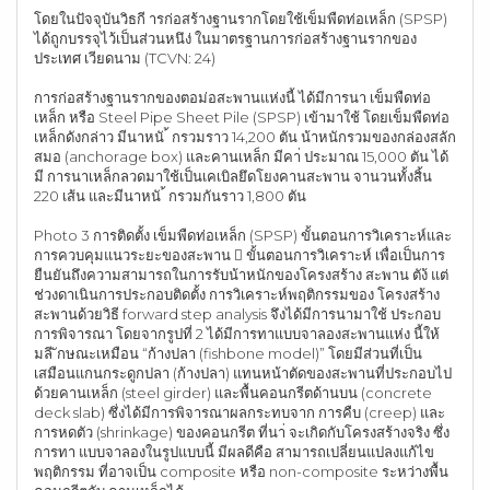
โดยในปัจจุบันวิธกี ารก่อสร้างฐานรากโดยใช้เข็มพืดท่อเหล็ก (SPSP)
ได้ถูกบรรจุไว้เป็นส่วนหนึง่ ในมาตรฐานการก่อสร้างฐานรากของ
ประเทศ เวียดนาม (TCVN: 24)
การก่อสร้างฐานรากของตอม่อสะพานแห่งนี้ ได้มีการนา เข็มพืดท่อ
เหล็ก หรือ Steel Pipe Sheet Pile (SPSP) เข้ามาใช้ โดยเข็มพืดท่อ
เหล็กดังกล่าว มีนาหนั ้ กรวมราว 14,200 ตัน น้าหนักรวมของกล่องสลัก
สมอ (anchorage box) และคานเหล็ก มีคา่ ประมาณ 15,000 ตัน ได้
มี การนาเหล็กลวดมาใช้เป็นเคเบิลยึดโยงคานสะพาน จานวนทั้งสิ้น
220 เส้น และมีนาหนั ้ กรวมกันราว 1,800 ตัน
Photo 3 การติดตั้ง เข็มพืดท่อเหล็ก (SPSP) ขั้นตอนการวิเคราะห์และ
การควบคุมแนวระยะของสะพาน  ขั้นตอนการวิเคราะห์ เพื่อเป็นการ
ยืนยันถึงความสามารถในการรับน้าหนักของโครงสร้าง สะพาน ตัง้ แต่
ช่วงดาเนินการประกอบติดตั้ง การวิเคราะห์พฤติกรรมของ โครงสร้าง
สะพานด้วยวิธี forward step analysis จึงได้มีการนามาใช้ ประกอบ
การพิจารณา โดยจากรูปที่ 2 ได้มีการทาแบบจาลองสะพานแห่ง นี้ให้
มลี ักษณะเหมือน “ก้างปลา (fishbone model)” โดยมีส่วนที่เป็น
เสมือนแกนกระดูกปลา (ก้างปลา) แทนหน้าตัดของสะพานที่ประกอบไป
ด้วยคานเหล็ก (steel girder) และพื้นคอนกรีตด้านบน (concrete
deck slab) ซึ่งได้มีการพิจารณาผลกระทบจาก การคืบ (creep) และ
การหดตัว (shrinkage) ของคอนกรีต ที่นา่ จะเกิดกับโครงสร้างจริง ซึ่ง
การทา แบบจาลองในรูปแบบนี้ มีผลดีคือ สามารถเปลี่ยนแปลงแก้ไข
พฤติกรรม ที่อาจเป็น composite หรือ non-composite ระหว่างพื้น