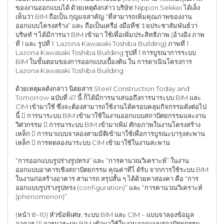
ของงานออกแบบได้ ด้วยเหตุดังกล่าว บริษัท Nippon Sekkei ได้เล็ง
เห็นว่า BIM ถือเป็น กุญแจสาคัญ “ที่สามารถเพิ่มคุณภาพของงาน
ออกแบบโครงสร้าง” และ ถือเป็นเครือ่ งมือทีช่ ว่ ยประชาสัมพันธ์วา่
บริษทั ฯ ได้มีการนา BIM เข้ามา ใช้เพื่อเพิ่มประสิทธิภาพ (อ้างอิง ภาพ
ที่ 1 และ รูปที่ 1: Lazona Kawasaki Toshiba Building) ภาพที่ 1
Lazona Kawasaki Toshiba Building รูปที่ 1 การบูรณาการระบบ
BIM ในขั้นตอนของการออกแบบเบื้องต้น ใน การดาเนินโครงการ
Lazona Kawasaki Toshiba Building
ด้วยเหตุผลดังกล่าว นิตยสาร Steel Construction Today and
Tomorrow ฉบับที่ 47 นี้ ก็ได้มีการนาเสนอถึงการนาระบบ BIM และ
CIM เข้ามาใช้ ซึ่งจะต้องสามารถใช้งานได้ครอบคลุมกิจกรรมดังต่อไป
นี้  การนาระบบ BIM เข้ามาใช้ในงานออกแบบสถาปัตยกรรมและงาน
วิศวกรรม  การนาระบบ BIM เข้ามาเพิม่ ศักยภาพในงานโครงสร้าง
เหล็ก  การนาแบบจาลองสามมิติเข้ามาใช้เพื่อการบูรณะบารุงสะพาน
เหล็ก  การทดลองนาระบบ CIM เข้ามาใช้ในงานสะพาน
“การออกแบบรูปร่างรูปทรง” และ “การคานวณวิเคราะห์” ในงาน
ออกแบบอาคารเชิงสถาปัตยกรรม คุณค่าทีไ่ ด้รับ จากการใช้ระบบ BIM
ในงานก่อสร้างอาคาร สามารถ สรุปสั้น ๆ ได้ด้วยคาสองคา คือ “การ
ออกแบบรูปร่างรูปทรง (configuration)” และ “การคานวณวิเคราะห์
(phenomenon)”
(หน้า 8~10) หัวข้อพิเศษ: ระบบ BIM และ CIM – แบบจาลองข้อมูล
อาคาร (1) การนาระบบ BIM เข้ามาใช้ในงานออกแบบสถาปัตยกรรม