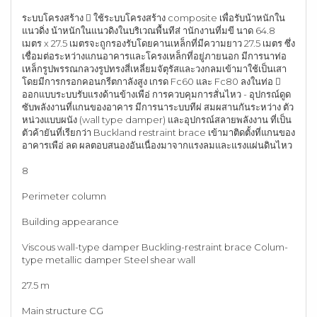
ระบบโครงสร้าง  ใช้ระบบโครงสร้าง composite เพื่อรับน้าหนักใน
แนวดิ่ง น้าหนักในแนวดิงในบริเวณพื้นทีส่ านักงานที่มขี นาด 64.8
เมตร x 27.5 เมตรจะถูกรองรับโดยคานเหล็กที่มีความยาว 27.5 เมตร ซึ่ง
เชื่อมต่อระหว่างแกนอาคารและโครงเหล็กที่อยู่ภายนอก มีการนาท่อ
เหล็กรูปพรรณกลวงรูปทรงสี่เหลี่ยมจัตุรัสและวงกลมเข้ามาใช้เป็นเสา
โดยมีการกรอกคอนกรีตกาลังสูง เกรด Fc60 และ Fc80 ลงในท่อ 
ออกแบบระบบรับแรงด้านข้างเพือ่ การควบคุมการสั่นไหว - อุปกรณ์ดูด
ซับพลังงานที่แกนของอาคาร มีการนาระบบทีผ่ สมผสานกันระหว่าง ตัว
หน่วงแบบผนัง (wall type damper) และอุปกรณ์สลายพลังงาน ที่เป็น
ตัวค้ายันที่เรียกว่า Buckland restraint brace เข้ามาติดตั้งที่แกนของ
อาคารเพือ่ ลด ผลตอบสนองอันเนื่องมาจากแรงลมและแรงแผ่นดินไหว
8
Perimeter column
Building appearance
Viscous wall-type damper Buckling-restraint brace Colum-
type metallic damper Steel shear wall
27.5 m
Main structure CG