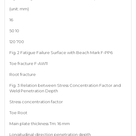
(unit: mm)
16
50 10
120 700
Fig. 2 Fatigue Failure Surface with Beach Mark F-PP6
Toe fracture F-AW11
Root fracture
Fig. 3 Relation between Stress Concentration Factor and
Weld Penetration Depth
Stress concentration factor
Toe Root
Main plate thickness Tm: 16 mm
Longitudinal-direction penetration depth