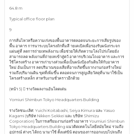
64.8 m
Typical office floor plan
9
การสั่นไหวหรือความเร่งของพื้นอาคารตลอดจนระยะการเสียรูปของ
พื้น อาคาร การนาระบบโครงถักที่มสี ายเคเบิลเพื่อรองรับผนังกระจก
แผ่นคู่ที่ ลดการถ่ายเทพลังงาน เพื่อช่วยให้เกิดความโล่งโปร่งโดยยัง
สามารถลด พลังงานที่ถ่ายเทเข้าสู่ตวั อาคารบริเวณโถงอาคาร และการ
ใช้โครงสร้าง อาคารเก่าบางส่วนเพื่อเป็นผนังป้องกันดินให้กับอาคาร
ใหม่ อันเป็นการ ลดปริมาณของเสียที่อาจเกิดขึ้นจากงานก่อสร้างใหม่
รวมถึงปริมาณดิน ขุดที่เพิ่มขึ้น ตลอดจนการสูญเสียวัสดุที่นามาใช้เป็น
โครงสร้างเหล็ก สาหรับงานชั่วคราวอีกด้วย
(หน้า 5)  รางวัลผลงานอันโดดเด่น
Yomiuri Shimbun Tokyo Headquarters Building
รางวัลชนะเลิศ: Yuichi Koitabashi, Seiya Kimura และ Yasuo
Kagami (บริษัท Nikken Sekkei และ บริษัท Shimizu
Corporation) ในการเตรียมงานก่อสร้างอาคาร Youmiuri Shimbun
Tokyo Headquarters Building แนวคิดเทคโนโลยีสมัยใหม่ รวมถึง
อุปกรณ์ ต่างๆ ได้ถกู นามาใช้ ตั้งแต่ข้นั ตอนของการออกแบบไปจนถึง