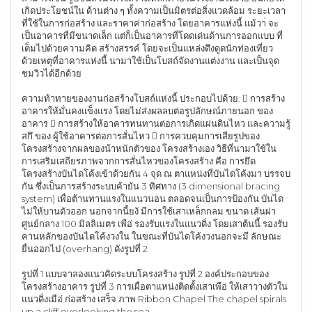
เกิดประโยชน์ใน ด้านต่าง ๆ ทั้งความเป็นมิตรต่อสิ่งแวดล้อม ระยะเวลา
ที่ใช้ในการก่อสร้าง และราคาค่าก่อสร้าง โดยอาคารแห่งนี้ แม้วา่ จะ
เป็นอาคารที่มีขนาดเล็ก แต่ก็เป็นอาคารที่โดดเด่นด้านการออกแบบ ที่
เต็มไปด้วยความคิด สร้างสรรค์ โดยจะเป็นแหล่งดึงดูดนักท่องเที่ยว
ด้วยเหตุที่อาคารแห่งนี้ นามาใช้เป็นโบสถ์จัดงานแต่งงาน และเป็นจุด
ชมวิวได้อีกด้วย
ความท้าทายของงานก่อสร้างโบสถ์แห่งนี้ ประกอบไปด้วย:  การสร้าง
อาคารให้มั่นคงแข็งแรง โดยไม่ส่งผลลบต่อรูปลักษณ์ภายนอก ของ
อาคาร  การสร้างให้อาคารทนทานต่อการเกิดแผ่นดินไหว และความรู้
สกึ ของ ผู้ใช้อาคารต่อการสั่นไหว  การควบคุมการเสียรูปของ
โครงสร้างจากผลของน้าหนักตัวของ โครงสร้างเอง วิธีที่นามาใช้ใน
การเสริมเสถียรภาพจากการสั่นไหวของโครงสร้าง คือ การยึด
โครงสร้างบันไดโค้งเข้าด้วยกัน 4 จุด ณ ตาแหน่งที่บันไดโค้งมา บรรจบ
กัน ซึ่งเป็นการสร้างระบบค้ายัน 3 ทิศทาง (3 dimensional bracing
system) เพื่อต้านทานแรงในแนวนอน ตลอดจนเป็นการป้องกัน บันได
ไม่ให้บานตัวออก นอกจากนี้ยงั มีการใช้เสาเหล็กกลม ขนาด เส้นผ่า
ศูนย์กลาง 100 มิลลิเมตร เพือ่ รองรับแรงในแนวดิ่ง โดยเสาต้นนี้ รองรับ
คานหลักของบันไดโค้งวงใน ในขณะที่บันไดโค้งวงนอกจะมี ลักษณะ
ยื่นออกไป (overhang) ดังรูปที่ 2
รูปที่ 1 แบบจาลองแนวคิดระบบโครงสร้าง รูปที่ 2 องค์ประกอบของ
โครงสร้างอาคาร รูปที่ 3 การเผื่อตาแหน่งติดตั้งเสาเพือ่ ให้เสาวางตัวใน
แนวดิ่งเมือ่ ก่อสร้าง เสร็จ ภาพ Ribbon Chapel The chapel spirals
up a cliff overlooking the sea